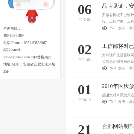
06
品牌见证，
安徽省机械工业设
2012-08
程、工程咨询、工
7570 发布：
咨询热线：
400-8081-889
电话/Phone：0551-63858867
02
工信部将对
邮箱/e-mail：
为加强和改进互联网
service@emte.com.cn
(#替换为@)
2011-08
和信息化部将对已
地址/ADD：安徽省合肥市未来塔
7651 发布：
35F
01
2010年国庆
感谢您对卓讯的关
2010-10
7545 发布：
21
合肥网站制作