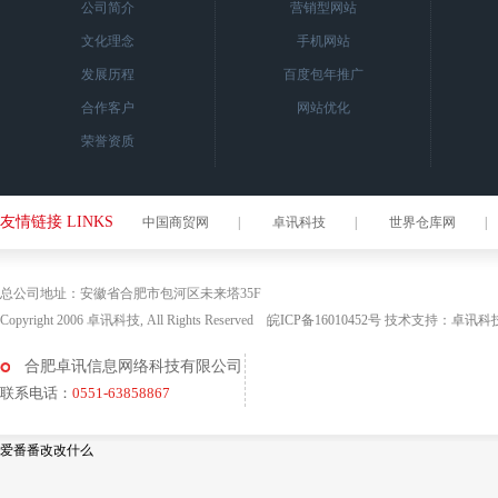
公司简介
营销型网站
文化理念
手机网站
发展历程
百度包年推广
合作客户
网站优化
荣誉资质
友情链接 LINKS
中国商贸网
|
卓讯科技
|
世界仓库网
|
总公司地址：安徽省合肥市包河区未来塔35F
Copyright 2006 卓讯科技, All Rights Reserved
皖ICP备16010452号
技术支持：
卓讯科
合肥卓讯信息网络科技有限公司
联系电话：
0551-63858867
爱番番改改什么